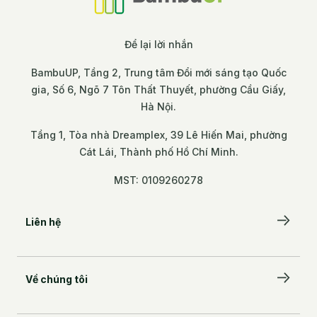
Để lại lời nhắn
BambuUP, Tầng 2, Trung tâm Đổi mới sáng tạo Quốc
gia, Số 6, Ngõ 7 Tôn Thất Thuyết, phường Cầu Giấy,
Hà Nội.
Tầng 1, Tòa nhà Dreamplex, 39 Lê Hiến Mai, phường
Cát Lái, Thành phố Hồ Chí Minh.
MST: 0109260278
Liên hệ
Để lại lời nhắn
Về chúng tôi
BambuUP, Tầng 2, Trung tâm Đổi mới sáng tạo
Quốc gia, Số 6, Ngõ 7 Tôn Thất Thuyết, phường
Câu chuyện của chúng tôi
Cầu Giấy, Hà Nội.