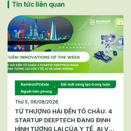
Tin tức liên quan
BambuUP2date
Đổi mới sáng tạo trong tuần
Người tiên phong
Thứ 5, 06/08/2026
TỪ THƯỢNG HẢI ĐẾN TÔ CHÂU: 4
STARTUP DEEPTECH ĐANG ĐỊNH
HÌNH TƯƠNG LAI CỦA Y TẾ, AI VÀ