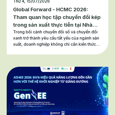
Thứ 4, 15/07/2026
Global Forward - HCMC 2026:
Tham quan học tập chuyển đổi kép
trong sản xuất thực tiễn tại Nhà
Trong bối cảnh chuyển đổi số và chuyển đổi
máy Hồng Ký
xanh trở thành yêu cầu tất yếu của ngành sản
xuất, doanh nghiệp không chỉ cần kiến thức
mà còn cần những mô hình thực tiễn để rút
ngắn hành trình triển khai. Khoảng trống đó
chính là lý do chương trình đào tạo Global
Forward HCMC 2026 ra đời, không dừng lại ở
những buổi học tập lý thuyết, mà đưa doanh
nghiệp đến tận nơi một mô hình chuyển đổi
kép đã được kiểm chứng: Nhà máy Hồng Ký.