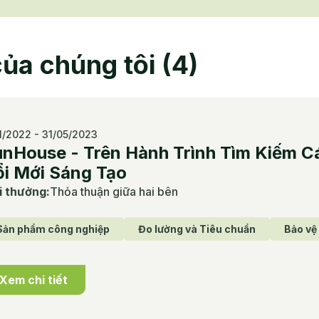
ủa chúng tôi
(
4
)
11/2022 - 31/05/2023
nHouse - Trên Hành Trình Tìm Kiếm Cá
̉i Mới Sáng Tạo
i thưởng
:
Thỏa thuận giữa hai bên
Sản phẩm công nghiệp
Đo lường và Tiêu chuẩn
Bảo vệ
Xem chi tiết