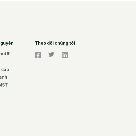
 nguyên
Theo dõi chúng tôi
mbuUP
o cáo
danh
ĐMST