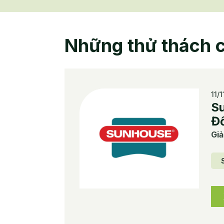
Những thử thách c
11/
Su
Đô
Giả