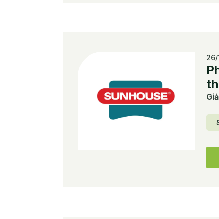
26/
Ph
th
Giả