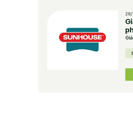
26/
Gi
ph
Giả