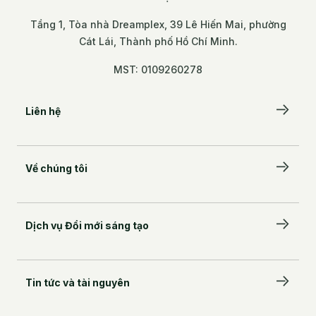
Tầng 1, Tòa nhà Dreamplex, 39 Lê Hiến Mai, phường
Cát Lái, Thành phố Hồ Chí Minh.
MST: 0109260278
Liên hệ
Để lại lời nhắn
Về chúng tôi
BambuUP, Tầng 2, Trung tâm Đổi mới sáng tạo
Quốc gia, Số 6, Ngõ 7 Tôn Thất Thuyết, phường
Câu chuyện của chúng tôi
Cầu Giấy, Hà Nội.
Đối tác đồng hành
Tầng 1, Tòa nhà Dreamplex, 39 Lê Hiến Mai,
Dịch vụ Đổi mới sáng tạo
phường Cát Lái, Thành phố Hồ Chí Minh.
Đội ngũ kiến tạo
MST: 0109260278
Innovation Marketplace
Innovation Challenge Hub
Tin tức và tài nguyên
Innovation Providers
Innovation Seekers
Tin tức từ BambuUP