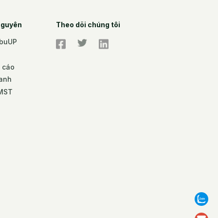
 nguyên
Theo dõi chúng tôi
mbuUP
o cáo
danh
ĐMST