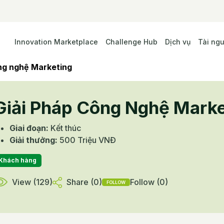
Innovation Marketplace
Challenge Hub
Dịch vụ
Tài ng
ng nghệ Marketing
Giải Pháp Công Nghệ Marke
Giai đoạn
:
Kết thúc
Giải thưởng
:
500 Triệu VNĐ
Khách hàng
View (
129
)
Share (
0
)
Follow (
0
)
FOLLOW