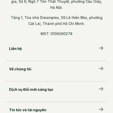
gia, Số 6, Ngõ 7 Tôn Thất Thuyết, phường Cầu Giấy,
Hà Nội.
Tầng 1, Tòa nhà Dreamplex, 39 Lê Hiến Mai, phường
Cát Lái, Thành phố Hồ Chí Minh.
MST: 0109260278
Liên hệ
Để lại lời nhắn
Về chúng tôi
BambuUP, Tầng 2, Trung tâm Đổi mới sáng tạo
Quốc gia, Số 6, Ngõ 7 Tôn Thất Thuyết, phường
Câu chuyện của chúng tôi
Cầu Giấy, Hà Nội.
Đối tác đồng hành
Tầng 1, Tòa nhà Dreamplex, 39 Lê Hiến Mai,
Dịch vụ Đổi mới sáng tạo
phường Cát Lái, Thành phố Hồ Chí Minh.
Đội ngũ kiến tạo
MST: 0109260278
Innovation Marketplace
Innovation Challenge Hub
Tin tức và tài nguyên