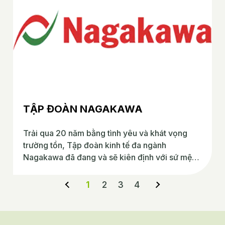
TẬP ĐOÀN NAGAKAWA
Trải qua 20 năm bằng tình yêu và khát vọng
trường tồn, Tập đoàn kinh tế đa ngành
Nagakawa đã đang và sẽ kiên định với sứ mệnh
mang tới tiêu chuẩn của cuộc sống cho người
dân Việt. Từ nhà máy chỉ sản xuất và lắp ráp
1
2
3
4
sản phẩm điều hoà không khí, đến nay
Nagakawa đã phát triển lên hàng trăm mã sản
phẩm điện lạnh, điện gia dụng, thiết bị nhà bếp,