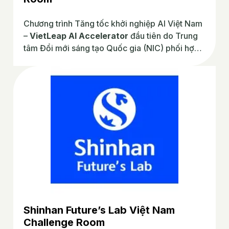
Chương trình Tăng tốc khởi nghiệp AI Việt Nam
–
VietLeap AI Accelerator
đầu tiên do Trung
tâm Đổi mới sáng tạo Quốc gia (NIC) phối hợp
cùng JICA DXLab và các đối tác chiến lược
triển khai, chính thức khởi động và tìm kiếm 10–
15 startup giai đoạn đầu trong lĩnh vực AI tham
gia vào chương trình.
Shinhan Future’s Lab Việt Nam
Challenge Room