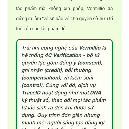
tác phẩm mà không xin phép, Vermillio đã 
đứng ra làm “vệ sĩ” bảo vệ cho quyền sở hữu trí 
tuệ của các tác phẩm đó.
Trái tim công nghệ của
Vermillio
là
hệ thống
4C Verification
- bộ tứ
quyền lực gồm đồng ý (
consent
),
ghi nhận (
credit
), bồi thường
(
compensation
), và kiểm soát
(
control
). Cùng với đó, dịch vụ
TraceID
hoạt động như một
DNA
kỹ thuật số, theo dõi mọi tác phẩm
từ lúc sinh ra đến khi được sử
dụng. Quy trình đơn giản nhưng
mạnh mẽ: người sáng tạo đăng ký