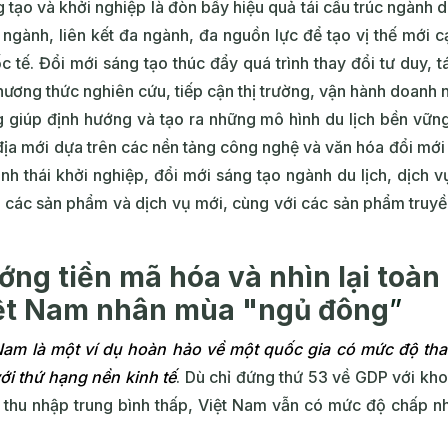
tạo và khởi nghiệp là đòn bẩy hiệu quả tái cấu trúc ngành d
 ngành, liên kết đa ngành, đa nguồn lực để tạo vị thế mới 
tế. Đổi mới sáng tạo thúc đẩy quá trình thay đổi tư duy, tá
ương thức nghiên cứu, tiếp cận thị trường, vận hành doanh n
g giúp định hướng và tạo ra những mô hình du lịch bền vững,
 địa mới dựa trên các nền tảng công nghệ và văn hóa đổi mới
sinh thái khởi nghiệp, đổi mới sáng tạo ngành du lịch, dịch
o các sản phẩm và dịch vụ mới, cùng với các sản phẩm truyề
ng tiền mã hóa và nhìn lại toàn 
iệt Nam nhân mùa "ngủ đông
”
Nam là một ví dụ hoàn hảo về một quốc gia có mức độ tha
với thứ hạng nền kinh tế
. Dù chỉ đứng thứ 53 về GDP với kh
 thu nhập trung bình thấp, Việt Nam vẫn có mức độ chấp n