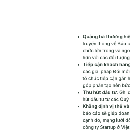
Quảng bá thương hi
truyền thông về Báo c
chức lớn trong và ngo
hơn với các đối tượng 
Tiếp cận khách hàng
các giải pháp Đổi mớ
tổ chức tiếp cận gần h
góp phần tạo nên bức 
Thu hút đầu tư
: Ghi 
hút đầu tư từ các Quỹ
Khẳng định vị thế v
báo cáo sẽ giúp doanh
cạnh đó, mạng lưới đ
công ty Startup ở Việ