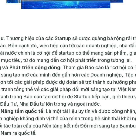
ệu
: Thương hiệu của các Startup sẽ được quảng bá rộng rãi 
áo. Bên cạnh đó, việc tiếp cận tới các doanh nghiệp, nhà đầu
ài nước chính là cơ hội để startup có thể mang sản phẩm, gi
mục tiêu, từ đó mang đến cơ hội phát triển trong tương lai.
 và Phát triển cộng đồng
: Tham gia Báo cáo là “cơ hội có 
i sáng tạo mở của mình đến gần hơn các Doanh nghiệp, Tập đ
ơn tới các giải pháp được dự đoán sẽ trở thành xu hướng phát
tranh tổng thể về các giải pháp đổi mới sáng tạo tại Việt N
danh trong Báo cáo tạo cơ hội để Startup tiếp cận, giới thiệu
 Đầu Tư, Nhà Đầu tư lớn trong và ngoài nước.
à Nâng tầm quốc tế
: Là một tài liệu uy tín và được công nhận
 nghiệp khẳng định vị thế của mình trong hệ sinh thái khởi 
ối tác toàn cầu của Nền tảng kết nối Đổi mới sáng tạo Bamb
t Nam ra quốc tế.