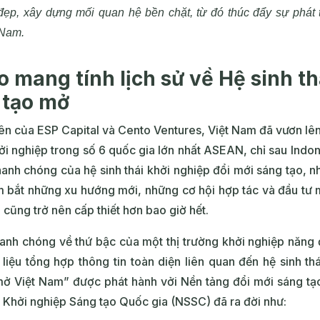
t đẹp, xây dựng mối quan hệ bền chặt, từ đó thúc đẩy sự phát
 Nam.
o mang tính lịch sử về Hệ sinh t
 tạo mở
 của ESP Capital và Cento Ventures, Việt Nam đã vươn lên v
hởi nghiệp trong số 6 quốc gia lớn nhất ASEAN, chỉ sau Indo
hanh chóng của hệ sinh thái khởi nghiệp đổi mới sáng tạo, n
ắm bắt những xu hướng mới, những cơ hội hợp tác và đầu tư 
cũng trở nên cấp thiết hơn bao giờ hết.
hanh chóng về thứ bậc của một thị trường khởi nghiệp năng
i liệu tổng hợp thông tin toàn diện liên quan đến hệ sinh 
mở Việt Nam” được phát hành vởi Nền tảng đổi mới sáng t
ợ Khởi nghiệp Sáng tạo Quốc gia (NSSC) đã ra đời như: