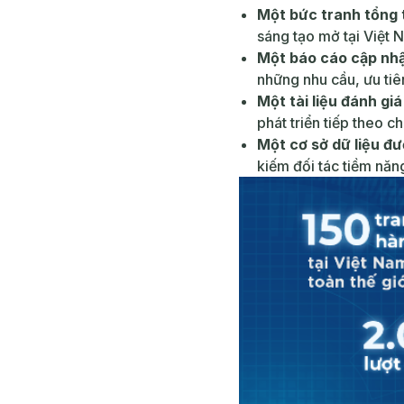
Một bức tranh tổng 
sáng tạo mở tại Việt 
Một báo cáo cập nhậ
những nhu cầu, ưu tiê
Một tài liệu đánh gi
phát triển tiếp theo c
Một cơ sở dữ liệu đ
kiếm đối tác tiềm năn