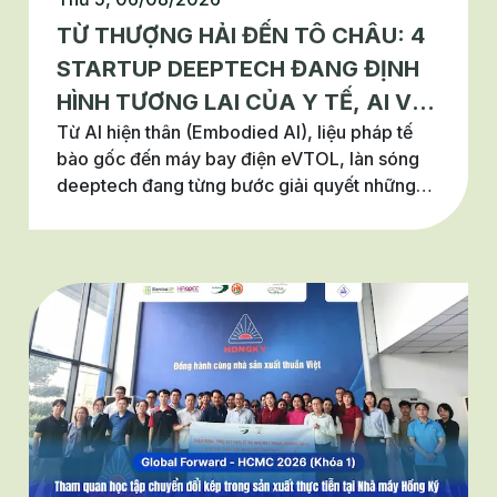
TỪ THƯỢNG HẢI ĐẾN TÔ CHÂU: 4
STARTUP DEEPTECH ĐANG ĐỊNH
HÌNH TƯƠNG LAI CỦA Y TẾ, AI VÀ
Từ AI hiện thân (Embodied AI), liệu pháp tế
HÀNG KHÔNG
bào gốc đến máy bay điện eVTOL, làn sóng
deeptech đang từng bước giải quyết những
bài toán lớn của y tế, chăm sóc sức khỏe và
giao thông. Không chỉ dừng ở các đột phá
công nghệ, những startup này còn cho thấy
cách đổi mới sáng tạo được thương mại hóa
để tạo ra giá trị thực cho xã hội. Tuần này,
Innovations of the Week sẽ cùng bạn khám
phá 4 startup deeptech tiêu biểu đến từ
Thượng Hải và Tô Châu, nơi đang nổi lên như
những trung tâm đổi mới sáng tạo hàng đầu
châu Á.