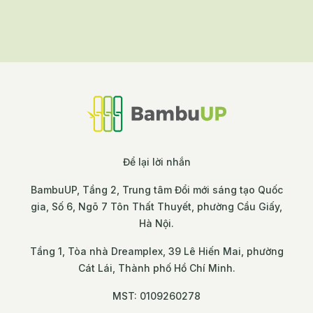
của dự án Thúc đẩy khởi nghiệp sáng tạo
trong lĩnh vực hiệu quả năng lượng (AIS4EE).
Để lại lời nhắn
BambuUP, Tầng 2, Trung tâm Đổi mới sáng tạo Quốc
gia, Số 6, Ngõ 7 Tôn Thất Thuyết, phường Cầu Giấy,
Hà Nội.
Tầng 1, Tòa nhà Dreamplex, 39 Lê Hiến Mai, phường
Cát Lái, Thành phố Hồ Chí Minh.
MST: 0109260278