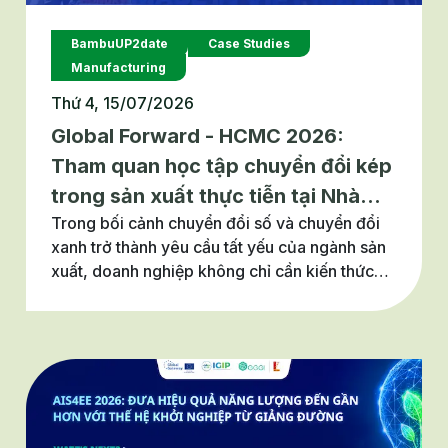
BambuUP2date
Case Studies
Manufacturing
Thứ 4, 15/07/2026
Global Forward - HCMC 2026:
Tham quan học tập chuyển đổi kép
trong sản xuất thực tiễn tại Nhà
Trong bối cảnh chuyển đổi số và chuyển đổi
máy Hồng Ký
xanh trở thành yêu cầu tất yếu của ngành sản
xuất, doanh nghiệp không chỉ cần kiến thức
mà còn cần những mô hình thực tiễn để rút
ngắn hành trình triển khai. Khoảng trống đó
chính là lý do chương trình đào tạo Global
Forward HCMC 2026 ra đời, không dừng lại ở
những buổi học tập lý thuyết, mà đưa doanh
nghiệp đến tận nơi một mô hình chuyển đổi
kép đã được kiểm chứng: Nhà máy Hồng Ký.