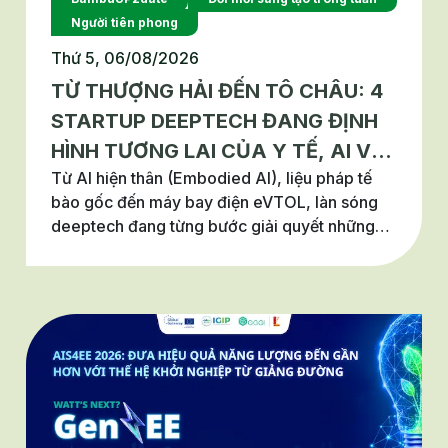
Người tiên phong
Thứ 5, 06/08/2026
TỪ THƯỢNG HẢI ĐẾN TÔ CHÂU: 4
STARTUP DEEPTECH ĐANG ĐỊNH
HÌNH TƯƠNG LAI CỦA Y TẾ, AI VÀ
Từ AI hiện thân (Embodied AI), liệu pháp tế
HÀNG KHÔNG
bào gốc đến máy bay điện eVTOL, làn sóng
deeptech đang từng bước giải quyết những
bài toán lớn của y tế, chăm sóc sức khỏe và
giao thông. Không chỉ dừng ở các đột phá
công nghệ, những startup này còn cho thấy
cách đổi mới sáng tạo được thương mại hóa
để tạo ra giá trị thực cho xã hội. Tuần này,
Innovations of the Week sẽ cùng bạn khám
phá 4 startup deeptech tiêu biểu đến từ
Thượng Hải và Tô Châu, nơi đang nổi lên như
những trung tâm đổi mới sáng tạo hàng đầu