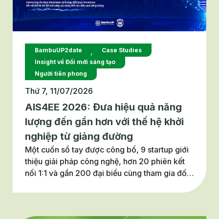
châu Á.
BambuUP2date
Case Studies
Insight về Đổi mới sáng tạo
Người tiên phong
Thứ 7, 11/07/2026
AIS4EE 2026: Đưa hiệu quả năng
lượng đến gần hơn với thế hệ khởi
nghiệp từ giảng đường
Một cuốn sổ tay được công bố, 9 startup giới
thiệu giải pháp công nghệ, hơn 20 phiên kết
nối 1:1 và gần 200 đại biểu cùng tham gia đối
thoại về đổi mới sáng tạo trong lĩnh vực hiệu
quả năng lượng. Đó là những dấu ấn nổi bật
của dự án Thúc đẩy khởi nghiệp sáng tạo