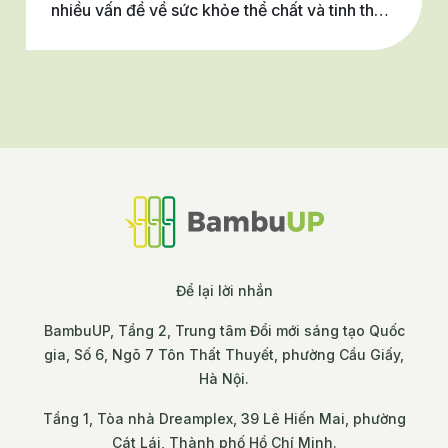
nhiều vấn đề về sức khỏe thể chất và tinh thần
dễ bị bỏ sót. Trong bối cảnh AI và các mô hình
chăm sóc sức khỏe mới đang góp phần phát
hiện sớm, can thiệp kịp thời và giảm gánh
nặng điều trị, đâu là những giải pháp đổi mới
nổi bật?
Để lại lời nhắn
BambuUP, Tầng 2, Trung tâm Đổi mới sáng tạo Quốc
gia, Số 6, Ngõ 7 Tôn Thất Thuyết, phường Cầu Giấy,
Hà Nội.
Tầng 1, Tòa nhà Dreamplex, 39 Lê Hiến Mai, phường
Cát Lái, Thành phố Hồ Chí Minh.