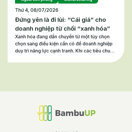
Thứ 4, 08/07/2026
Đứng yên là đi lùi: “Cái giá” cho
doanh nghiệp từ chối “xanh hóa”
Xanh hóa đang dần chuyển từ một tùy chọn
chọn sang điều kiện cần có để doanh nghiệp
duy trì năng lực cạnh tranh. Khi các tiêu chuẩn
thị trường, chuỗi cung ứng và dòng vốn ngày
càng gắn với yêu cầu phát triển bền vững,
chậm chuyển đổi có thể đồng nghĩa với đánh
mất cơ hội tăng trưởng. Vậy doanh nghiệp sẽ
phải trả giá gì nếu từ chối xanh hóa? Cùng
BambuUP tìm hiểu trong bài viết này.