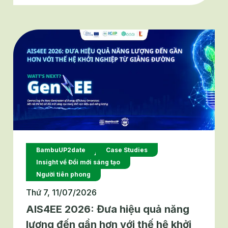
ngắn hành trình triển khai. Khoảng trống đó
chính là lý do chương trình đào tạo Global
Forward HCMC 2026 ra đời, không dừng lại ở
những buổi học tập lý thuyết, mà đưa doanh
nghiệp đến tận nơi một mô hình chuyển đổi
kép đã được kiểm chứng: Nhà máy Hồng Ký.
BambuUP2date
Case Studies
Insight về Đổi mới sáng tạo
Người tiên phong
Thứ 7, 11/07/2026
AIS4EE 2026: Đưa hiệu quả năng
lượng đến gần hơn với thế hệ khởi