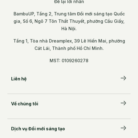
Để lại lời nhắn
BambuUP, Tầng 2, Trung tâm Đổi mới sáng tạo Quốc
gia, Số 6, Ngõ 7 Tôn Thất Thuyết, phường Cầu Giấy,
Hà Nội.
Tầng 1, Tòa nhà Dreamplex, 39 Lê Hiến Mai, phường
Cát Lái, Thành phố Hồ Chí Minh.
MST: 0109260278
Liên hệ
Để lại lời nhắn
Về chúng tôi
BambuUP, Tầng 2, Trung tâm Đổi mới sáng tạo
Quốc gia, Số 6, Ngõ 7 Tôn Thất Thuyết, phường
Câu chuyện của chúng tôi
Cầu Giấy, Hà Nội.
Đối tác đồng hành
Tầng 1, Tòa nhà Dreamplex, 39 Lê Hiến Mai,
Dịch vụ Đổi mới sáng tạo
phường Cát Lái, Thành phố Hồ Chí Minh.
Đội ngũ kiến tạo