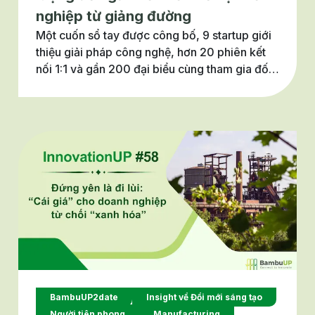
nghiệp từ giảng đường
Một cuốn sổ tay được công bố, 9 startup giới
thiệu giải pháp công nghệ, hơn 20 phiên kết
nối 1:1 và gần 200 đại biểu cùng tham gia đối
thoại về đổi mới sáng tạo trong lĩnh vực hiệu
quả năng lượng. Đó là những dấu ấn nổi bật
của dự án Thúc đẩy khởi nghiệp sáng tạo
trong lĩnh vực hiệu quả năng lượng (AIS4EE).
BambuUP2date
Insight về Đổi mới sáng tạo
Người tiên phong
Manufacturing