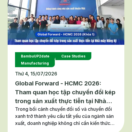
BambuUP2date
Case Studies
Manufacturing
Thứ 4, 15/07/2026
Global Forward - HCMC 2026:
Tham quan học tập chuyển đổi kép
trong sản xuất thực tiễn tại Nhà
Trong bối cảnh chuyển đổi số và chuyển đổi
máy Hồng Ký
xanh trở thành yêu cầu tất yếu của ngành sản
xuất, doanh nghiệp không chỉ cần kiến thức
mà còn cần những mô hình thực tiễn để rút