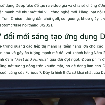
ử dụng Deepfake để tạo ra video giả và chia sẻ chúng đơn t
ền mạnh mẽ như một thú vui công nghệ mới. Hàng loạt nội
 Tom Cruise hướng dẫn chơi golf, soi gương, khoe giày… v
eeptomcruise hồi tháng 3/2021.
 đổi mới sáng tạo ứng dụng 
 trong quảng cáo tiếp thị mang lại tiềm năng lớn cho các 
ân hóa và gây ấn tượng mạnh mẽ đối với khách hàng.Năm 2
ình đám “
Fast and Furious
” qua đời đột ngột. Đoàn phim đ
hững nét tương đồng trên khuôn mặt, họ dễ dàng làm cho C
 cuối cùng của Furious 7. Đây là hình thức sơ khai nhất của 