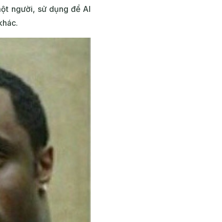
ột người, sử dụng để AI
 khác.