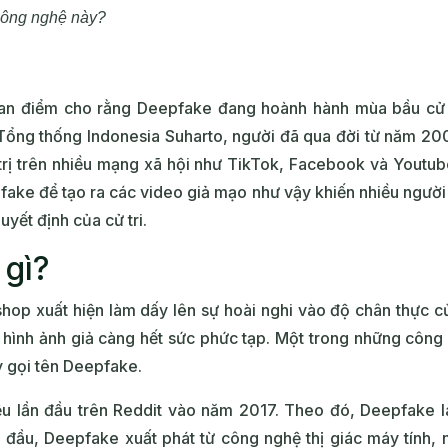
công nghệ này?
uan điểm cho rằng Deepfake đang hoành hành mùa bầu cử 
ổng thống Indonesia Suharto, người đã qua đời từ năm 200
rị trên nhiều mạng xã hội như TikTok, Facebook và Youtube,
ake để tạo ra các video giả mạo như vậy khiến nhiều người 
yết định của cử tri.
 gì?
shop xuất hiện làm dấy lên sự hoài nghi vào độ chân thực củ
ra hình ảnh giả càng hết sức phức tạp. Một trong những công
y gọi tên Deepfake.
ệu lần đầu trên Reddit vào năm 2017. Theo đó, Deepfake l
n đầu, Deepfake xuất phát từ công nghệ thị giác máy tính, n