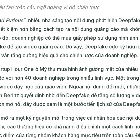
ệu fan toàn cầu ngỡ ngàng vì độ chân thực
nd Furious
”, nhiều nhà sáng tạo nội dung phát hiện Deepfak
tiết kiệm hơn bằng cách tạo ra nội dung quảng cáo mà khô
o đó, doanh nghiệp có thể mua giấy phép sử dụng hình ảnh 
 để tạo video quảng cáo. Do vậy, Deepfake cực kỳ hữu ích
vẫn tăng cường hiệu quả cho chiến lược của doanh nghiệp.
rtup Hour One ở Mỹ thu mua hình ảnh gương mặt của nhiều n
c với hơn 40 doanh nghiệp trong nhiều lĩnh vực. Một trong 
ideo dạy học của giáo viên. Ngoài nội dung đổi mới, nhữn
nên Berlitz quyết định nhờ đến Deepfake để tăng số lượng vid
còn mơ hồ, đây được xem là một bước tiến lịch sử của Deepf
ở ra một kỷ nguyên mới trong việc cá nhân hóa các nội dung
, các thương hiệu có khả năng điều chỉnh một cách linh ho
c điểm của từng nhóm khách hàng mục tiêu trên toàn cầu. Đ