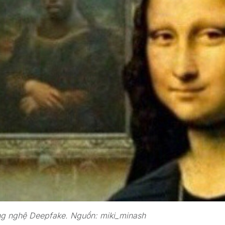
ng nghệ Deepfake. Nguồn: miki_minash