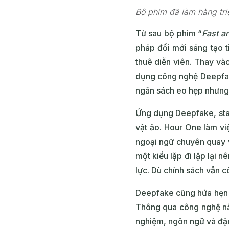
Bộ phim đã làm hàng tri
Từ sau bộ phim “
Fast a
pháp đổi mới sáng tạo 
thuê diễn viên. Thay và
dụng công nghệ Deepfake
ngân sách eo hẹp nhưng 
Ứng dụng Deepfake, sta
vật ảo. Hour One làm việ
ngoại ngữ chuyên quay v
một kiểu lặp đi lặp lại 
lực. Dù chính sách vẫn 
Deepfake cũng hứa hẹn m
Thông qua công nghệ này
nghiệm, ngôn ngữ và đặ