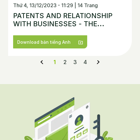
Thứ 4, 13/12/2023 - 11:29
|
14 Trang
PATENTS AND RELATIONSHIP
WITH BUSINESSES - THE
VIETNAM OPEN INNOVATION
ECOSYSTEMREPORT 2023
Download bản tiếng Anh
1
2
3
4