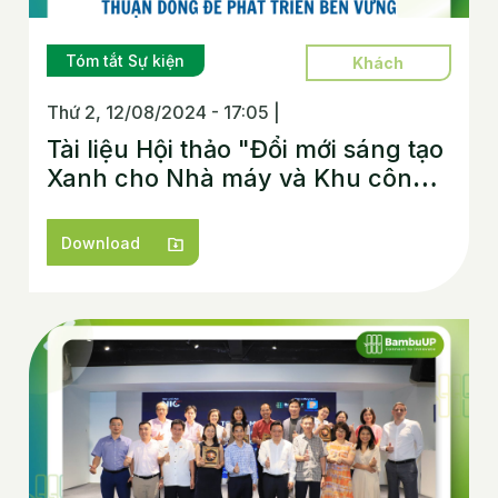
Tóm tắt Sự kiện
Khách
Thứ 2, 12/08/2024 - 17:05
|
Tài liệu Hội thảo "Đổi mới sáng tạo
Xanh cho Nhà máy và Khu công
nghiệp: Thuận dòng để phát triển
bền vững"
Download