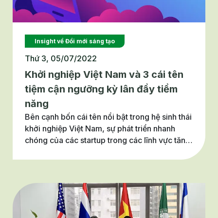
Insight về Đổi mới sáng tạo
Thứ 3, 05/07/2022
Khởi nghiệp Việt Nam và 3 cái tên
tiệm cận ngưỡng kỳ lân đầy tiềm
năng
Bên cạnh bốn cái tên nổi bật trong hệ sinh thái
khởi nghiệp Việt Nam, sự phát triển nhanh
chóng của các startup trong các lĩnh vực tăng
trưởng “thần tốc” như thương mại điện tử hay
Fintech hứa hẹn sẽ xuất hiện thêm nhiều kỳ lân
tiếp theo giúp Việt Nam thu hút thêm các dòng
vốn đầu tư khủng trong tương lai.