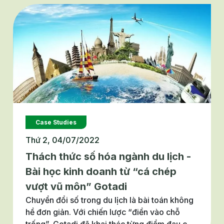
đã diễn ra, và đây cũng chính là xu hướng tất
yếu trong tương lai.
Case Studies
Thứ 2, 04/07/2022
Thách thức số hóa ngành du lịch -
Bài học kinh doanh từ “cá chép
vượt vũ môn” Gotadi
Chuyển đổi số trong du lịch là bài toán không
hề đơn giản. Với chiến lược “điền vào chỗ
trống”, Gotadi đã khai thác từng điểm đau của