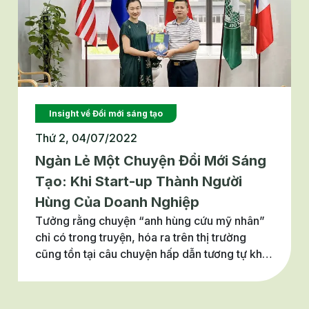
Insight về Đổi mới sáng tạo
Thứ 2, 04/07/2022
Ngàn Lẻ Một Chuyện Đổi Mới Sáng
Tạo: Khi Start-up Thành Người
Hùng Của Doanh Nghiệp
Tưởng rằng chuyện “anh hùng cứu mỹ nhân”
chỉ có trong truyện, hóa ra trên thị trường
cũng tồn tại câu chuyện hấp dẫn tương tự khi
nói về mối quan hệ giữa start-up với doanh
nghiệp đang loay hoay. Đổi mới sáng tạo mở
chính là chất liệu tuyệt vời để rất nhiều kỳ tích