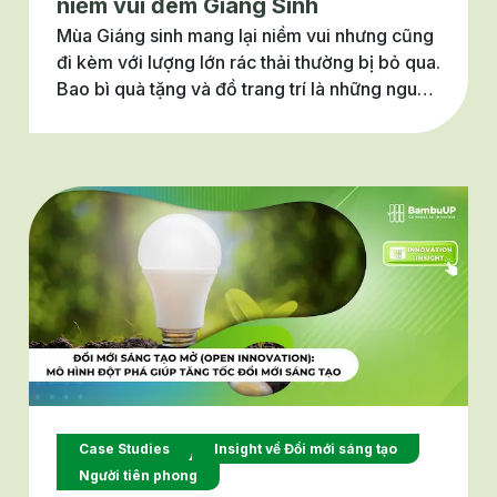
niềm vui đêm Giáng Sinh
Mùa Giáng sinh mang lại niềm vui nhưng cũng
đi kèm với lượng lớn rác thải thường bị bỏ qua.
Bao bì quà tặng và đồ trang trí là những nguồn
gây ô nhiễm chính, khi các hộp quà được bọc
nhiều lớp giấy và ruy băng khó phân hủy.
Những bữa tiệc hoành tráng đôi khi dẫn đến
lượng thực phẩm bị lãng phí đáng kể. Bên
cạnh đó, các sản phẩm đóng gói sẵn phục vụ
mùa lễ hội cũng tạo ra hàng loạt bao bì khó tái
chế, làm tăng thêm gánh nặng cho môi trường.
Tuy vậy, có rất nhiều startup muốn nâng cao
giá trị của ngày lễ Giáng Sinh bằng những
phương pháp và sáng chế giải quyết những
vấn đề này.
Case Studies
Insight về Đổi mới sáng tạo
Người tiên phong