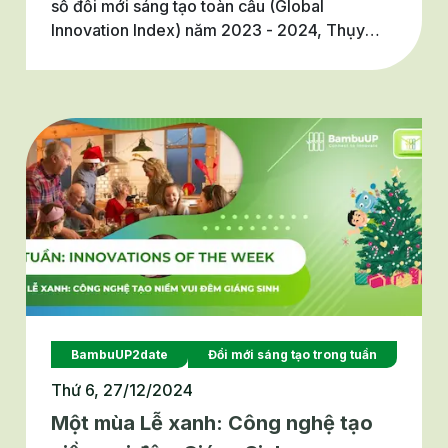
số đổi mới sáng tạo toàn cầu (Global
Innovation Index) năm 2023 - 2024, Thụy
Điển đã khẳng định vai trò lãnh đạo của mình
trong cuộc cách mạng đổi mới sáng tạo trên
toàn thế giới, đặc biệt trong các dự án xanh và
phát triển bền vững. Vậy điều gì dẫn đến sự
thành công của quốc gia Bắc Âu này? Cùng
BambuUP tìm hiểu qua bài viết sau nhé!
BambuUP2date
Đổi mới sáng tạo trong tuần
Thứ 6, 27/12/2024
Một mùa Lễ xanh: Công nghệ tạo