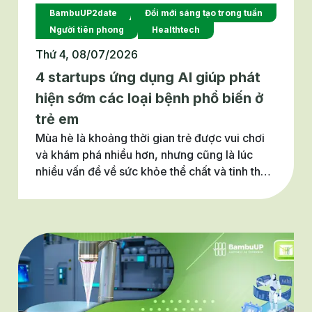
BambuUP2date
Đổi mới sáng tạo trong tuần
Người tiên phong
Healthtech
Thứ 4, 08/07/2026
4 startups ứng dụng AI giúp phát
hiện sớm các loại bệnh phổ biến ở
trẻ em
Mùa hè là khoảng thời gian trẻ được vui chơi
và khám phá nhiều hơn, nhưng cũng là lúc
nhiều vấn đề về sức khỏe thể chất và tinh thần
dễ bị bỏ sót. Trong bối cảnh AI và các mô hình
chăm sóc sức khỏe mới đang góp phần phát
hiện sớm, can thiệp kịp thời và giảm gánh
nặng điều trị, đâu là những giải pháp đổi mới
nổi bật?