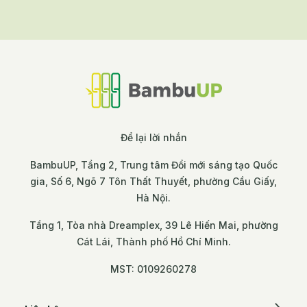
may, cơ khí hay đồ gỗ, ứng dụng AI linh hoạt
chính là con đường ngắn nhất để tối ưu nguồn
lực và giải quyết triệt để bài toán chi phí. Tuần
này, bản tin Innovations of the Week sẽ mang
đến 4 gương mặt startup AI thực chiến nhất,
giúp các nhà xưởng tự tin chuyển mình và
giành lợi thế cạnh tranh khốc liệt trên chuỗi
cung ứng toàn cầu:
Để lại lời nhắn
BambuUP, Tầng 2, Trung tâm Đổi mới sáng tạo Quốc
gia, Số 6, Ngõ 7 Tôn Thất Thuyết, phường Cầu Giấy,
Hà Nội.
Tầng 1, Tòa nhà Dreamplex, 39 Lê Hiến Mai, phường
Cát Lái, Thành phố Hồ Chí Minh.
MST: 0109260278