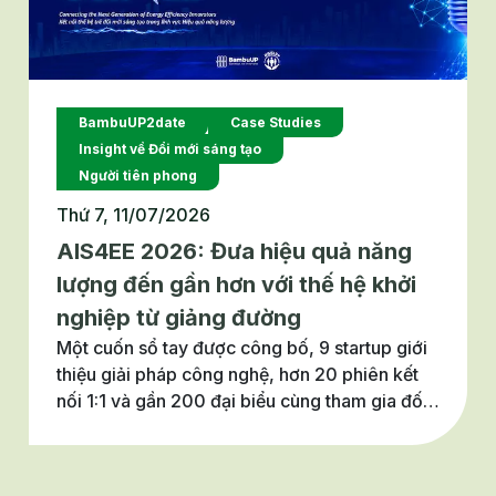
BambuUP2date
Case Studies
Insight về Đổi mới sáng tạo
Người tiên phong
Thứ 7, 11/07/2026
AIS4EE 2026: Đưa hiệu quả năng
lượng đến gần hơn với thế hệ khởi
nghiệp từ giảng đường
Một cuốn sổ tay được công bố, 9 startup giới
thiệu giải pháp công nghệ, hơn 20 phiên kết
nối 1:1 và gần 200 đại biểu cùng tham gia đối
thoại về đổi mới sáng tạo trong lĩnh vực hiệu
quả năng lượng. Đó là những dấu ấn nổi bật
của dự án Thúc đẩy khởi nghiệp sáng tạo