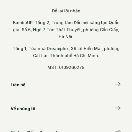
Để lại lời nhắn
BambuUP, Tầng 2, Trung tâm Đổi mới sáng tạo Quốc
gia, Số 6, Ngõ 7 Tôn Thất Thuyết, phường Cầu Giấy,
Hà Nội.
Tầng 1, Tòa nhà Dreamplex, 39 Lê Hiến Mai, phường
Cát Lái, Thành phố Hồ Chí Minh.
MST: 0109260278
Liên hệ
Để lại lời nhắn
Về chúng tôi
BambuUP, Tầng 2, Trung tâm Đổi mới sáng tạo
Quốc gia, Số 6, Ngõ 7 Tôn Thất Thuyết, phường
Câu chuyện của chúng tôi
Cầu Giấy, Hà Nội.
Đối tác đồng hành
Tầng 1, Tòa nhà Dreamplex, 39 Lê Hiến Mai,