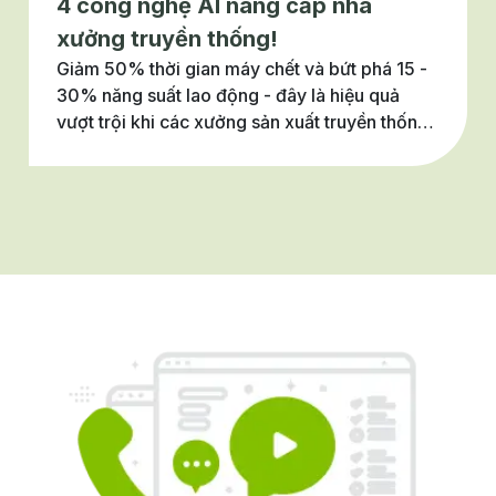
4 công nghệ AI nâng cấp nhà
xưởng truyền thống!
Giảm 50% thời gian máy chết và bứt phá 15 -
30% năng suất lao động - đây là hiệu quả
vượt trội khi các xưởng sản xuất truyền thống
tích hợp giải pháp số tinh gọn vào hạ tầng sẵn
có (theo báo cáo của McKinsey & Company).
Với các doanh nghiệp SME trong ngành dệt
may, cơ khí hay đồ gỗ, ứng dụng AI linh hoạt
chính là con đường ngắn nhất để tối ưu nguồn
lực và giải quyết triệt để bài toán chi phí. Tuần
này, bản tin Innovations of the Week sẽ mang
đến 4 gương mặt startup AI thực chiến nhất,
giúp các nhà xưởng tự tin chuyển mình và
giành lợi thế cạnh tranh khốc liệt trên chuỗi
cung ứng toàn cầu: