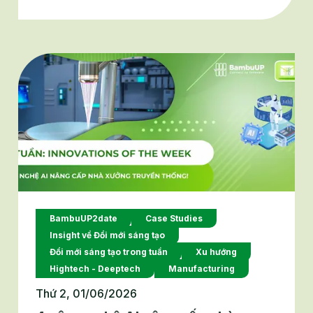
thị trường, chuỗi cung ứng và dòng vốn ngày
càng gắn với yêu cầu phát triển bền vững,
chậm chuyển đổi có thể đồng nghĩa với đánh
mất cơ hội tăng trưởng. Vậy doanh nghiệp sẽ
phải trả giá gì nếu từ chối xanh hóa? Cùng
BambuUP tìm hiểu trong bài viết này.
BambuUP2date
Case Studies
Insight về Đổi mới sáng tạo
Đổi mới sáng tạo trong tuần
Xu hướng
Hightech - Deeptech
Manufacturing
Thứ 2, 01/06/2026