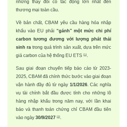
những thay đổi có tác động lớn nhất đến 
thương mại toàn cầu.
Về bản chất, CBAM yêu cầu hàng hóa nhập 
khẩu vào EU phải 
“gánh” một mức chi phí 
carbon tương đương với lượng phát thải 
sinh ra
 trong quá trình sản xuất, dựa trên mức 
giá carbon của hệ thống EU ETS 
.
[
1
]
Sau giai đoạn chuyển tiếp báo cáo từ 2023-
2025, CBAM đã chính thức bước vào giai đoạn 
vận hành đầy đủ từ ngày 
1/1/2026
. Các nghĩa 
vụ tài chính bắt đầu được tính cho những lô 
hàng nhập khẩu trong năm nay, với lần khai 
báo và thanh toán chứng chỉ CBAM đầu tiên 
vào ngày 
30/9/2027
.
[
2
]