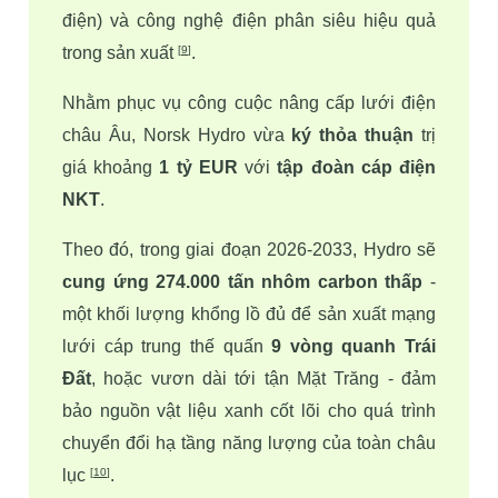
điện) và công nghệ điện phân siêu hiệu quả 
trong sản xuất 
.
[
9
]
Nhằm phục vụ công cuộc nâng cấp lưới điện 
châu Âu, Norsk Hydro vừa 
ký thỏa thuận
 trị 
giá khoảng 
1 tỷ EUR
 với 
tập đoàn cáp điện 
NKT
. 
Theo đó, trong giai đoạn 2026-2033, Hydro sẽ 
cung ứng 274.000 tấn nhôm carbon thấp
 - 
một khối lượng khổng lồ đủ để sản xuất mạng 
lưới cáp trung thế quấn 
9 vòng quanh Trái 
Đất
, hoặc vươn dài tới tận Mặt Trăng - đảm 
bảo nguồn vật liệu xanh cốt lõi cho quá trình 
chuyển đổi hạ tầng năng lượng của toàn châu 
lục 
.
[
10
]