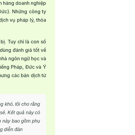
ch hàng doanh nghiệp
Đức). Những công ty
ịch vụ pháp lý, thỏa
bị. Tuy chỉ là con số
dùng đánh giá tốt về
m nhà ngôn ngữ học và
tiếng Pháp, Đức và Ý
hưng các bản dịch từ
g khó, tôi cho rằng
 sẻ. Kết quả này có
ệu này bao gồm phụ
ng diễn đàn