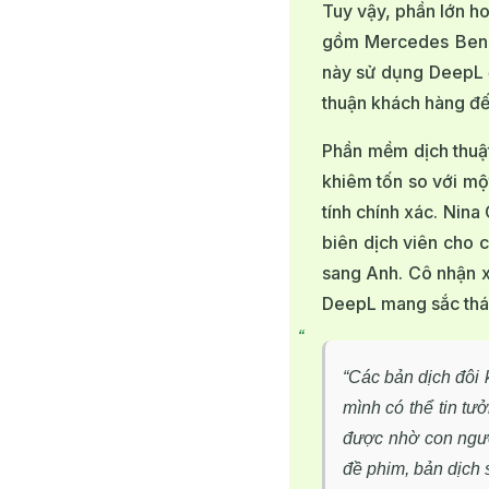
Tuy vậy, phần lớn h
gồm Mercedes Benz,
này sử dụng DeepL đ
thuận khách hàng đến
Phần mềm dịch thuật 
khiêm tốn so với mộ
tính chính xác. Nina
biên dịch viên cho 
sang Anh. Cô nhận x
DeepL mang sắc thái
“Các bản dịch đôi 
mình có thể tin tư
được nhờ con ngườ
đề phim, bản dịch