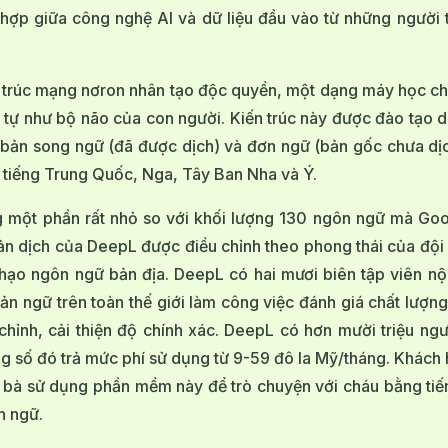
hợp giữa công nghệ AI và dữ liệu đầu vào từ những người 
trúc mạng nơron nhân tạo độc quyền, một dạng máy học ch
 tự như bộ não của con người. Kiến trúc này được đào tạo d
 bản song ngữ (đã được dịch) và đơn ngữ (bản gốc chưa dịc
tiếng Trung Quốc, Nga, Tây Ban Nha và Ý.
 một phần rất nhỏ so với khối lượng 130 ngôn ngữ mà Goo
bản dịch của DeepL được điều chỉnh theo phong thái của đội 
hạo ngôn ngữ bản địa. DeepL có hai mươi biên tập viên nộ
ản ngữ trên toàn thế giới làm công việc đánh giá chất lượn
hỉnh, cải thiện độ chính xác. DeepL có hơn mười triệu ng
g số đó trả mức phí sử dụng từ 9-59 đô la Mỹ/tháng. Khác
bà sử dụng phần mềm này để trò chuyện với cháu bằng tiế
n ngữ.