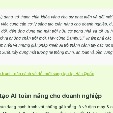
AI) đang trở thành chìa khóa vàng cho sự phát triển và đổi mới
việc cung cấp trợ lý sáng tạo toàn năng cho doanh nghiệp, dự
t đối, đến ứng dụng pin mặt trời hữu cơ trong nhà và tối ưu 
 mở ra những chân trời mới. Hãy cùng BambuUP khám phá các
ìm hiểu về những giải pháp khiến AI trở thành cánh tay đắc lực t
ản xuất, xây dựng một tương lai thông minh, an toàn và bền vững
 tranh toàn cảnh về đổi mới sáng tạo tại Hàn Quốc
 tạo AI toàn năng cho doanh nghiệp
Đức đang cạnh tranh với những gã khổng lồ về dịch máy & c