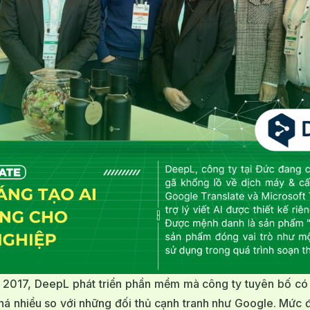
 2017, DeepL phát triển phần mềm mà công ty tuyên bố có 
há nhiều so với những đối thủ cạnh tranh như Google. Mức 