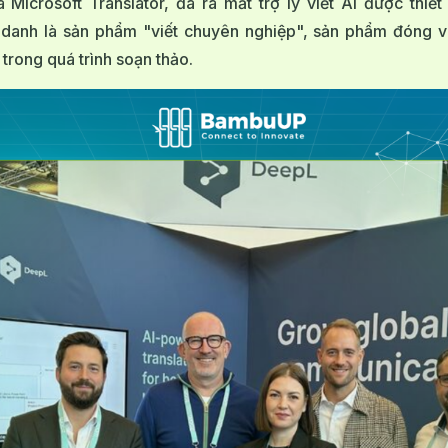
 Microsoft Translator, đã ra mắt trợ lý viết AI được thiế
danh là sản phẩm "viết chuyên nghiệp", sản phẩm đóng vai
trong quá trình soạn thảo.