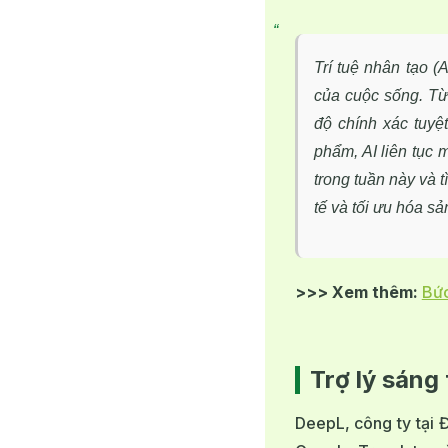
Trí tuệ nhân tạo (
của cuộc sống. Từ 
độ chính xác tuyệ
phẩm, AI liên tục
trong tuần này và t
tế và tối ưu hóa s
>>> Xem thêm:
Bức
Trợ lý sáng
DeepL, công ty tại 