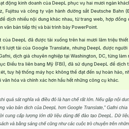
oạt động kinh doanh của DeepL phục vụ hai mươi ngàn khá
 Fujitsu và công ty vận hành đường sắt Deutsche Bahn (
ể dịch nhiều nội dung khác nhau, từ trang web, hợp đồng d
 văn bản tiếp thị và bài trình bày PowerPoint.
của DeepL đã được tải xuống trên hai mươi lăm triệu thiết 
t tỉ lượt tải của Google Translate, nhưng DeepL được người 
 Gafni, dịch giả chuyên nghiệp tại Washington, DC, từng là
cục Điều tra liên bang Mỹ (FBI), đã sử dụng DeepL để dịch 
ét, tuy hệ thống máy học không thể đạt đến sự hoàn hảo, n
 văn hóa và chính xác hơn hầu hết những công cụ khác.
khi quá sát nghĩa và điều đó là hạn chế rất lớn. Nếu gặp nội dun
ởng vào bản dịch của DeepL hơn Google Translate,” Gafni chia
i cung cấp lượng lớn dữ liệu dùng để đào tạo DeepL. Dữ li
 sách và bằng sáng chế cũng như các cuộc trò chuyện trên nhữ