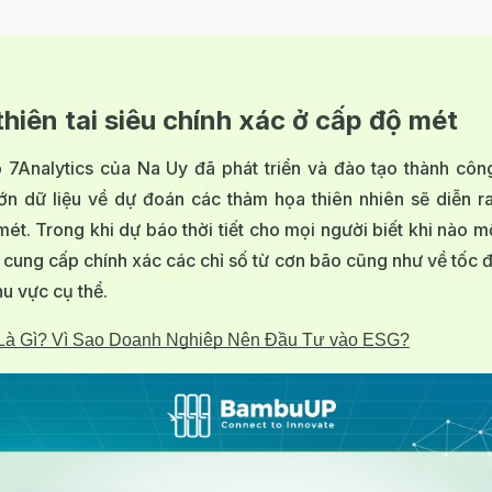
thiên tai siêu chính xác ở cấp độ mét
 7Analytics của Na Uy đã phát triển và đào tạo thành côn
ớn dữ liệu về dự đoán các thảm họa thiên nhiên sẽ diễn r
mét. Trong khi dự báo thời tiết cho mọi người biết khi nào 
ẽ cung cấp chính xác các chỉ số từ cơn bão cũng như về tốc
khu vực cụ thể.
à Gì? Vì Sao Doanh Nghiệp Nên Đầu Tư vào ESG?